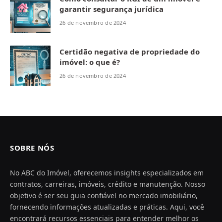
garantir segurança jurídica
26 de novembro de 2024
Certidão negativa de propriedade do
imóvel: o que é?
26 de novembro de 2024
SOBRE NÓS
No ABC do Imóvel, oferecemos insights especializados em
contratos, carreiras, imóveis, crédito e manutenção. Nosso
objetivo é ser seu guia confiável no mercado imobiliário,
fornecendo informações atualizadas e práticas. Aqui, você
encontrará recursos essenciais para entender melhor os