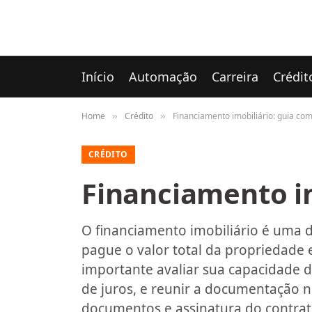
Início
Automação
Carreira
Crédit
Home
Crédito
Financiamento imobiliário: guia co
»
»
CRÉDITO
Financiamento im
O financiamento imobiliário é uma 
pague o valor total da propriedade
importante avaliar sua capacidade d
de juros, e reunir a documentação ne
documentos e assinatura do contrat