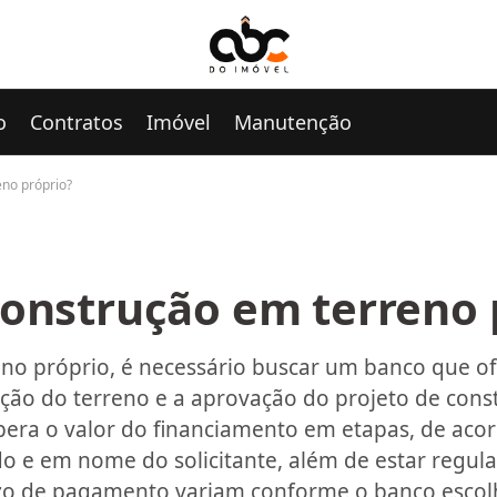
o
Contratos
Imóvel
Manutenção
eno próprio?
construção em terreno 
reno próprio, é necessário buscar um banco que o
iação do terreno e a aprovação do projeto de const
ibera o valor do financiamento em etapas, de a
do e em nome do solicitante, além de estar regul
prazo de pagamento variam conforme o banco esco