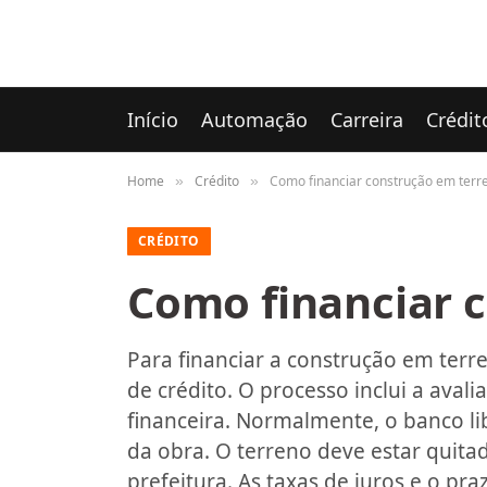
Início
Automação
Carreira
Crédit
Home
Crédito
Como financiar construção em terr
»
»
CRÉDITO
Como financiar 
Para financiar a construção em ter
de crédito. O processo inclui a aval
financeira. Normalmente, o banco l
da obra. O terreno deve estar quita
prefeitura. As taxas de juros e o 