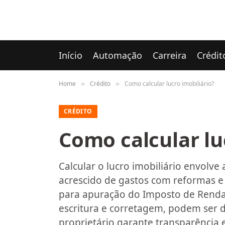
Início
Automação
Carreira
Crédit
Home
Crédito
Como calcular lucro imobiliário?
»
»
CRÉDITO
Como calcular lu
Calcular o lucro imobiliário envolve
acrescido de gastos com reformas e 
para apuração do Imposto de Renda
escritura e corretagem, podem ser d
proprietário garante transparência e