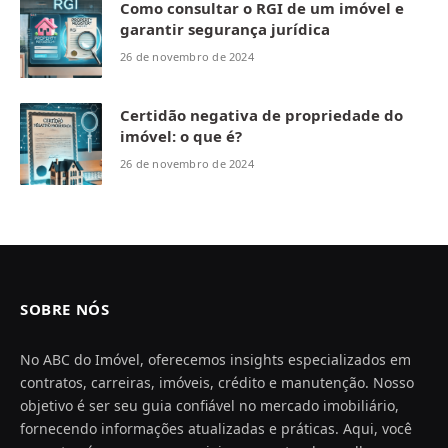
Como consultar o RGI de um imóvel e
garantir segurança jurídica
26 de novembro de 2024
Certidão negativa de propriedade do
imóvel: o que é?
26 de novembro de 2024
SOBRE NÓS
No ABC do Imóvel, oferecemos insights especializados em
contratos, carreiras, imóveis, crédito e manutenção. Nosso
objetivo é ser seu guia confiável no mercado imobiliário,
fornecendo informações atualizadas e práticas. Aqui, você