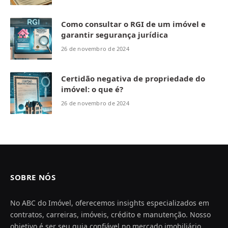
Como consultar o RGI de um imóvel e
garantir segurança jurídica
26 de novembro de 2024
Certidão negativa de propriedade do
imóvel: o que é?
26 de novembro de 2024
SOBRE NÓS
No ABC do Imóvel, oferecemos insights especializados em
contratos, carreiras, imóveis, crédito e manutenção. Nosso
objetivo é ser seu guia confiável no mercado imobiliário,