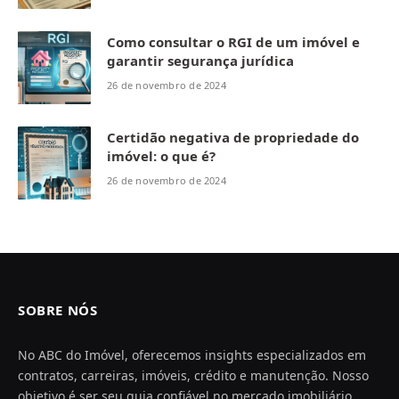
Como consultar o RGI de um imóvel e
garantir segurança jurídica
26 de novembro de 2024
Certidão negativa de propriedade do
imóvel: o que é?
26 de novembro de 2024
SOBRE NÓS
No ABC do Imóvel, oferecemos insights especializados em
contratos, carreiras, imóveis, crédito e manutenção. Nosso
objetivo é ser seu guia confiável no mercado imobiliário,