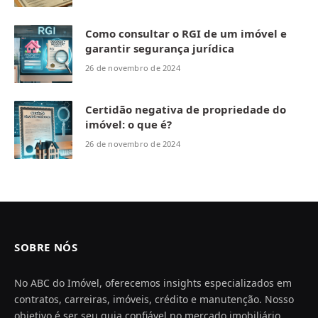
Como consultar o RGI de um imóvel e
garantir segurança jurídica
26 de novembro de 2024
Certidão negativa de propriedade do
imóvel: o que é?
26 de novembro de 2024
SOBRE NÓS
No ABC do Imóvel, oferecemos insights especializados em
contratos, carreiras, imóveis, crédito e manutenção. Nosso
objetivo é ser seu guia confiável no mercado imobiliário,