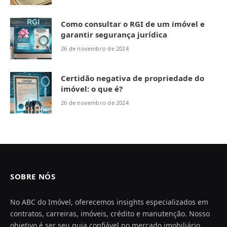
Como consultar o RGI de um imóvel e
garantir segurança jurídica
26 de novembro de 2024
Certidão negativa de propriedade do
imóvel: o que é?
26 de novembro de 2024
SOBRE NÓS
No ABC do Imóvel, oferecemos insights especializados em
contratos, carreiras, imóveis, crédito e manutenção. Nosso
objetivo é ser seu guia confiável no mercado imobiliário,