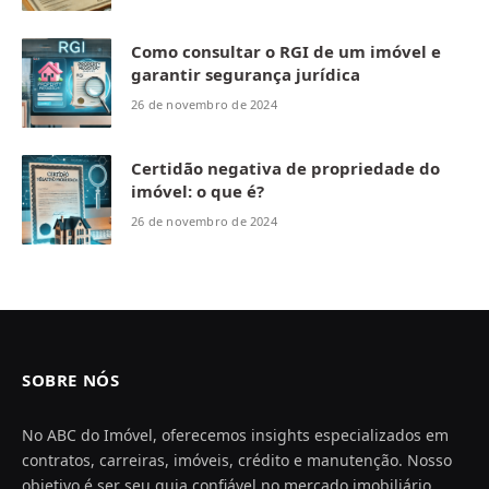
Como consultar o RGI de um imóvel e
garantir segurança jurídica
26 de novembro de 2024
Certidão negativa de propriedade do
imóvel: o que é?
26 de novembro de 2024
SOBRE NÓS
No ABC do Imóvel, oferecemos insights especializados em
contratos, carreiras, imóveis, crédito e manutenção. Nosso
objetivo é ser seu guia confiável no mercado imobiliário,