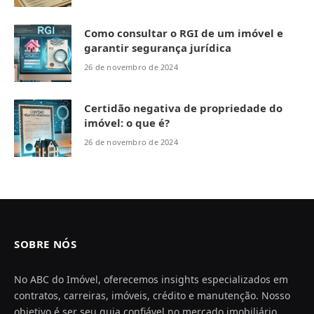
Como consultar o RGI de um imóvel e
garantir segurança jurídica
26 de novembro de 2024
Certidão negativa de propriedade do
imóvel: o que é?
26 de novembro de 2024
SOBRE NÓS
No ABC do Imóvel, oferecemos insights especializados em
contratos, carreiras, imóveis, crédito e manutenção. Nosso
objetivo é ser seu guia confiável no mercado imobiliário,