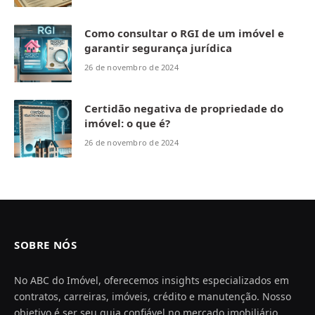
Como consultar o RGI de um imóvel e
garantir segurança jurídica
26 de novembro de 2024
Certidão negativa de propriedade do
imóvel: o que é?
26 de novembro de 2024
SOBRE NÓS
No ABC do Imóvel, oferecemos insights especializados em
contratos, carreiras, imóveis, crédito e manutenção. Nosso
objetivo é ser seu guia confiável no mercado imobiliário,