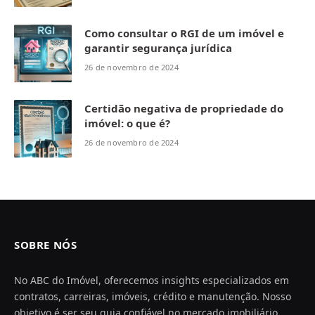
Como consultar o RGI de um imóvel e
garantir segurança jurídica
26 de novembro de 2024
Certidão negativa de propriedade do
imóvel: o que é?
26 de novembro de 2024
SOBRE NÓS
No ABC do Imóvel, oferecemos insights especializados em
contratos, carreiras, imóveis, crédito e manutenção. Nosso
objetivo é ser seu guia confiável no mercado imobiliário,