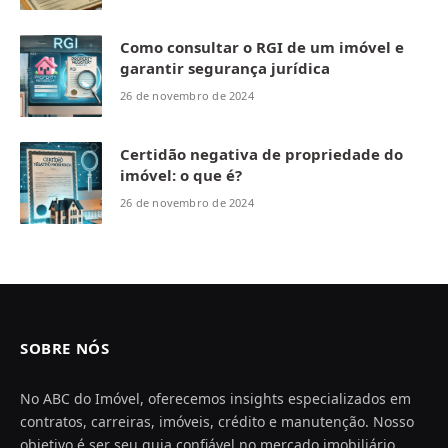
Como consultar o RGI de um imóvel e
garantir segurança jurídica
26 de novembro de 2024
Certidão negativa de propriedade do
imóvel: o que é?
26 de novembro de 2024
SOBRE NÓS
No ABC do Imóvel, oferecemos insights especializados em
contratos, carreiras, imóveis, crédito e manutenção. Nosso
objetivo é ser seu guia confiável no mercado imobiliário,