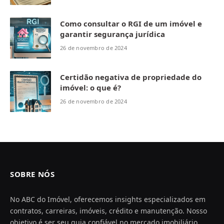
Como consultar o RGI de um imóvel e
garantir segurança jurídica
26 de novembro de 2024
Certidão negativa de propriedade do
imóvel: o que é?
26 de novembro de 2024
SOBRE NÓS
No ABC do Imóvel, oferecemos insights especializados em
contratos, carreiras, imóveis, crédito e manutenção. Nosso
objetivo é ser seu guia confiável no mercado imobiliário,