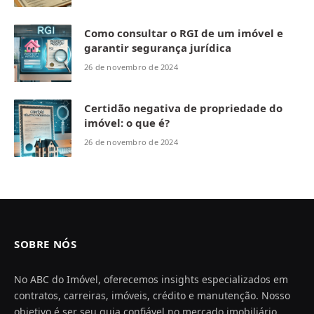
Como consultar o RGI de um imóvel e
garantir segurança jurídica
26 de novembro de 2024
Certidão negativa de propriedade do
imóvel: o que é?
26 de novembro de 2024
SOBRE NÓS
No ABC do Imóvel, oferecemos insights especializados em
contratos, carreiras, imóveis, crédito e manutenção. Nosso
objetivo é ser seu guia confiável no mercado imobiliário,