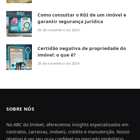
Como consultar o RGI de um imóvel e
garantir segurança jurídica
26 de novembro de 2024
Certidão negativa de propriedade do
imóvel: o que é?
26 de novembro de 2024
SOBRE NÓS
No ABC do Imóvel, oferecemos insights especializados em
contratos, carreiras, imóveis, crédito e manutenção. Nosso
objetivo é ser seu guia confiável no mercado imobiliário,