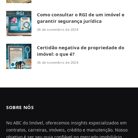
Como consultar o RGI de um imóvel e
garantir segurança jurídica
26 de novembro de 2024
Certidão negativa de propriedade do
imóvel: o que é?
26 de novembro de 2024
SOBRE NÓS
No ABC do Imóvel, oferecemos insights especializados em
contratos, carreiras, imóveis, crédito e manutenção. Nosso
objetivo é ser seu guia confiável no mercado imobiliário,