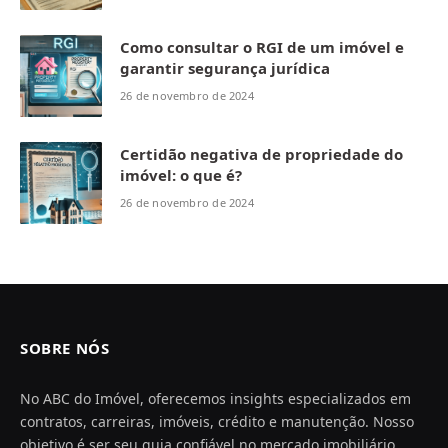
Como consultar o RGI de um imóvel e
garantir segurança jurídica
26 de novembro de 2024
Certidão negativa de propriedade do
imóvel: o que é?
26 de novembro de 2024
SOBRE NÓS
No ABC do Imóvel, oferecemos insights especializados em
contratos, carreiras, imóveis, crédito e manutenção. Nosso
objetivo é ser seu guia confiável no mercado imobiliário,