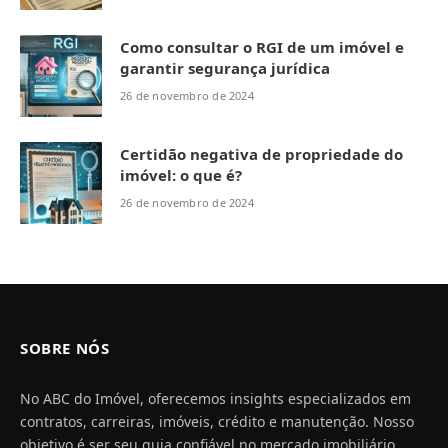
Como consultar o RGI de um imóvel e
garantir segurança jurídica
26 de novembro de 2024
Certidão negativa de propriedade do
imóvel: o que é?
26 de novembro de 2024
SOBRE NÓS
No ABC do Imóvel, oferecemos insights especializados em
contratos, carreiras, imóveis, crédito e manutenção. Nosso
objetivo é ser seu guia confiável no mercado imobiliário,