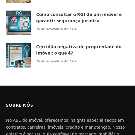
Como consultar o RGI de um imóvel e
garantir segurança jurídica
26 de novembro de 2024
Certidão negativa de propriedade do
imóvel: o que é?
26 de novembro de 2024
SOBRE NÓS
No ABC do Imóvel, oferecemos insights especializados em
contratos, carreiras, imóveis, crédito e manutenção. Nosso
objetivo é ser seu guia confiável no mercado imobiliário,