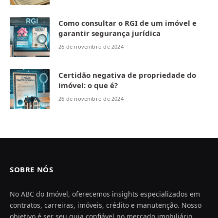
Como consultar o RGI de um imóvel e
garantir segurança jurídica
26 de novembro de 2024
Certidão negativa de propriedade do
imóvel: o que é?
26 de novembro de 2024
SOBRE NÓS
No ABC do Imóvel, oferecemos insights especializados em
contratos, carreiras, imóveis, crédito e manutenção. Nosso
objetivo é ser seu guia confiável no mercado imobiliário,