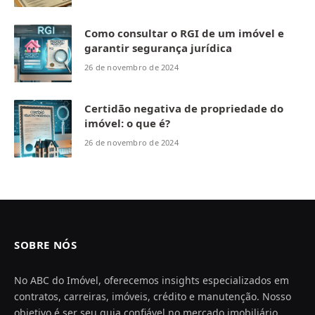
Como consultar o RGI de um imóvel e
garantir segurança jurídica
26 de novembro de 2024
Certidão negativa de propriedade do
imóvel: o que é?
26 de novembro de 2024
SOBRE NÓS
No ABC do Imóvel, oferecemos insights especializados em
contratos, carreiras, imóveis, crédito e manutenção. Nosso
objetivo é ser seu guia confiável no mercado imobiliário,