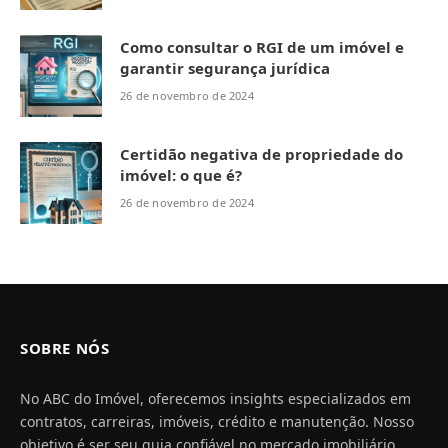
Como consultar o RGI de um imóvel e
garantir segurança jurídica
26 de novembro de 2024
Certidão negativa de propriedade do
imóvel: o que é?
26 de novembro de 2024
SOBRE NÓS
No ABC do Imóvel, oferecemos insights especializados em
contratos, carreiras, imóveis, crédito e manutenção. Nosso
objetivo é ser seu guia confiável no mercado imobiliário,