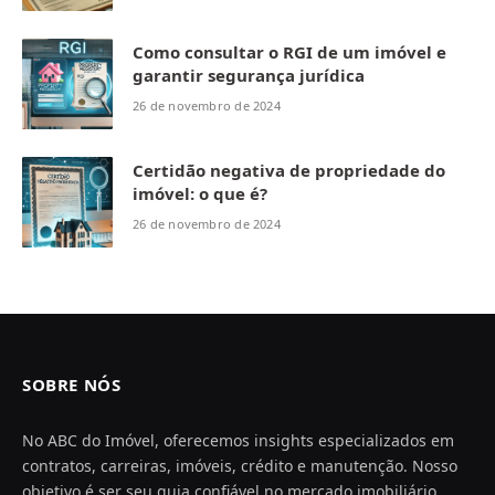
Como consultar o RGI de um imóvel e
garantir segurança jurídica
26 de novembro de 2024
Certidão negativa de propriedade do
imóvel: o que é?
26 de novembro de 2024
SOBRE NÓS
No ABC do Imóvel, oferecemos insights especializados em
contratos, carreiras, imóveis, crédito e manutenção. Nosso
objetivo é ser seu guia confiável no mercado imobiliário,