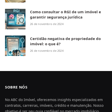
Como consultar o RGI de um imóvel e
garantir segurança jurídica
26 de novembro de 2024
Certidão negativa de propriedade do
imóvel: o que é?
26 de novembro de 2024
SOBRE NÓS
No ABC do Imóvel, oferecemos insights especializados em
contratos, carreiras, imóveis, crédito e manutenção. Nosso
objetivo é ser seu guia confiável no mercado imobiliário,