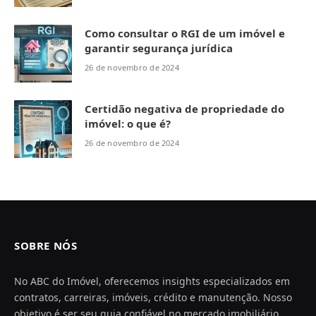
Como consultar o RGI de um imóvel e
garantir segurança jurídica
26 de novembro de 2024
Certidão negativa de propriedade do
imóvel: o que é?
26 de novembro de 2024
SOBRE NÓS
No ABC do Imóvel, oferecemos insights especializados em
contratos, carreiras, imóveis, crédito e manutenção. Nosso
objetivo é ser seu guia confiável no mercado imobiliário,