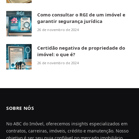
Como consultar o RGI de um imóvel e
garantir segurança jurídica
26 de novembro de 2024
Certidão negativa de propriedade do
imóvel: o que é?
26 de novembro de 2024
SOBRE NÓS
No ABC do Imóvel, oferecemos insights especializados em
contratos, carreiras, imóveis, crédito e manutenção. Nosso
objetivo é ser seu guia confiável no mercado imobiliário,