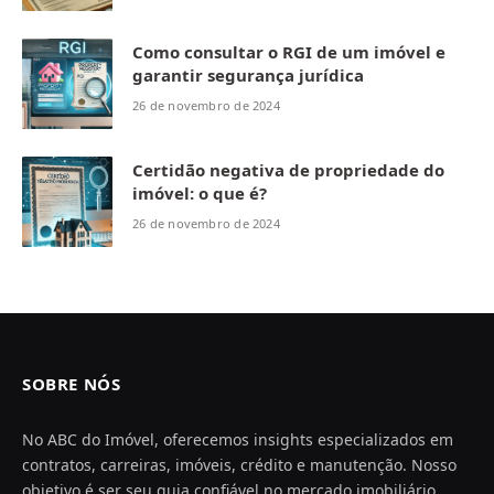
Como consultar o RGI de um imóvel e
garantir segurança jurídica
26 de novembro de 2024
Certidão negativa de propriedade do
imóvel: o que é?
26 de novembro de 2024
SOBRE NÓS
No ABC do Imóvel, oferecemos insights especializados em
contratos, carreiras, imóveis, crédito e manutenção. Nosso
objetivo é ser seu guia confiável no mercado imobiliário,