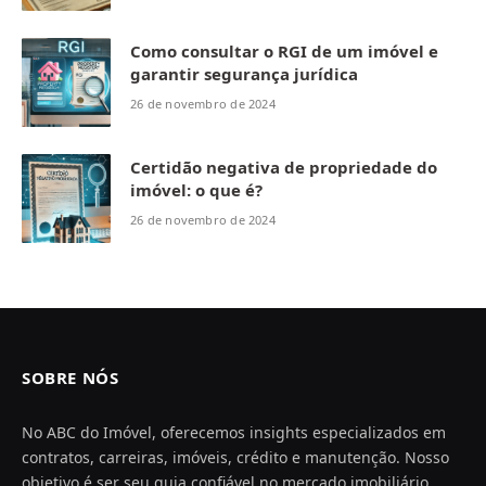
Como consultar o RGI de um imóvel e
garantir segurança jurídica
26 de novembro de 2024
Certidão negativa de propriedade do
imóvel: o que é?
26 de novembro de 2024
SOBRE NÓS
No ABC do Imóvel, oferecemos insights especializados em
contratos, carreiras, imóveis, crédito e manutenção. Nosso
objetivo é ser seu guia confiável no mercado imobiliário,