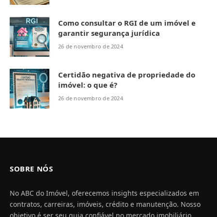
Como consultar o RGI de um imóvel e
garantir segurança jurídica
26 de novembro de 2024
Certidão negativa de propriedade do
imóvel: o que é?
26 de novembro de 2024
SOBRE NÓS
No ABC do Imóvel, oferecemos insights especializados em
contratos, carreiras, imóveis, crédito e manutenção. Nosso
objetivo é ser seu guia confiável no mercado imobiliário,