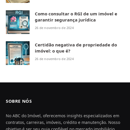
Como consultar o RGI de um imóvel e
garantir segurança jurídica
26 de novembro de 2024
Certidão negativa de propriedade do
imóvel: o que é?
26 de novembro de 2024
SOBRE NÓS
No ABC do Imóvel, oferecemos insights especializados em
contratos, carreiras, imóveis, crédito e manutenção. Nosso
objetivo é ser seu guia confiável no mercado imobiliário,