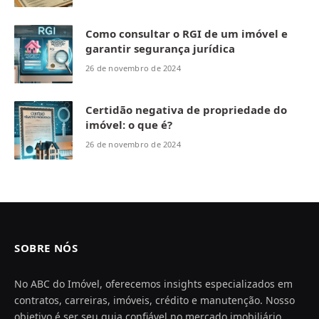
Como consultar o RGI de um imóvel e
garantir segurança jurídica
26 de novembro de 2024
Certidão negativa de propriedade do
imóvel: o que é?
26 de novembro de 2024
SOBRE NÓS
No ABC do Imóvel, oferecemos insights especializados em
contratos, carreiras, imóveis, crédito e manutenção. Nosso
objetivo é ser seu guia confiável no mercado imobiliário,