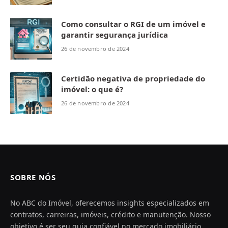
Como consultar o RGI de um imóvel e
garantir segurança jurídica
26 de novembro de 2024
Certidão negativa de propriedade do
imóvel: o que é?
26 de novembro de 2024
SOBRE NÓS
No ABC do Imóvel, oferecemos insights especializados em
contratos, carreiras, imóveis, crédito e manutenção. Nosso
objetivo é ser seu guia confiável no mercado imobiliário,