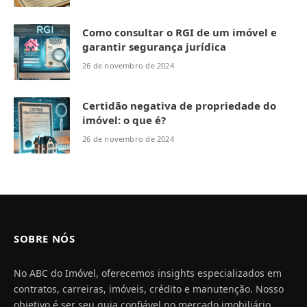
Como consultar o RGI de um imóvel e
garantir segurança jurídica
26 de novembro de 2024
Certidão negativa de propriedade do
imóvel: o que é?
26 de novembro de 2024
SOBRE NÓS
No ABC do Imóvel, oferecemos insights especializados em
contratos, carreiras, imóveis, crédito e manutenção. Nosso
objetivo é ser seu guia confiável no mercado imobiliário,