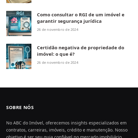
Como consultar o RGI de um imóvel e
garantir segurança jurídica
26 de novembro de 2024
Certidão negativa de propriedade do
imóvel: o que é?
26 de novembro de 2024
SOBRE NÓS
No ABC do Imóvel, oferecemos insights especializados em
contratos, carreiras, imóveis, crédito e manutenção. Nosso
objetivo é ser seu guia confiável no mercado imobiliário,