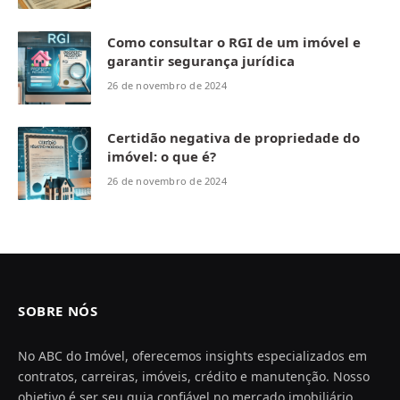
Como consultar o RGI de um imóvel e
garantir segurança jurídica
26 de novembro de 2024
Certidão negativa de propriedade do
imóvel: o que é?
26 de novembro de 2024
SOBRE NÓS
No ABC do Imóvel, oferecemos insights especializados em
contratos, carreiras, imóveis, crédito e manutenção. Nosso
objetivo é ser seu guia confiável no mercado imobiliário,