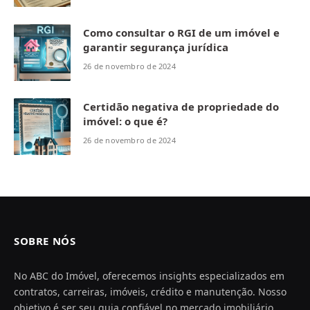
Como consultar o RGI de um imóvel e
garantir segurança jurídica
26 de novembro de 2024
Certidão negativa de propriedade do
imóvel: o que é?
26 de novembro de 2024
SOBRE NÓS
No ABC do Imóvel, oferecemos insights especializados em
contratos, carreiras, imóveis, crédito e manutenção. Nosso
objetivo é ser seu guia confiável no mercado imobiliário,