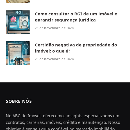
Como consultar o RGI de um imóvel e
garantir segurança jurídica
26 de novembro de 2024
Certidão negativa de propriedade do
imóvel: o que é?
26 de novembro de 2024
SOBRE NÓS
No ABC do Imóvel, oferecemos insights especializados em
contratos, carreiras, imóveis, crédito e manutenção. Nosso
objetivo é ser seu guia confiável no mercado imobiliário,