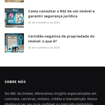
Como consultar o RGI de um imóvel e
garantir segurança jurídica
26 de novembro de 2024
Certidão negativa de propriedade do
imóvel: o que é?
26 de novembro de 2024
SOBRE NÓS
No ABC do Imóvel, oferecemos insights especializados em
contratos, carreiras, imóveis, crédito e manutenção. Nosso
objetivo é ser seu guia confiável no mercado imobiliário,