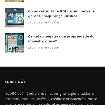
Como consultar o RGI de um imóvel e
garantir segurança jurídica
26 de novembro de 2024
Certidão negativa de propriedade do
imóvel: o que é?
26 de novembro de 2024
SOBRE NÓS
No ABC do Imóvel, oferecemos insights especializados em
contratos, carreiras, imóveis, crédito e manutenção. Nosso
objetivo é ser seu guia confiável no mercado imobiliário,