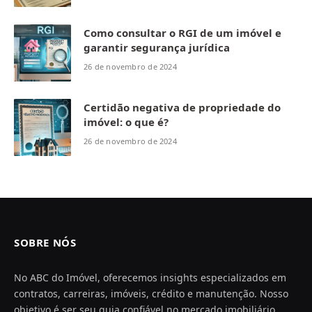
Como consultar o RGI de um imóvel e
garantir segurança jurídica
26 de novembro de 2024
Certidão negativa de propriedade do
imóvel: o que é?
26 de novembro de 2024
SOBRE NÓS
No ABC do Imóvel, oferecemos insights especializados em
contratos, carreiras, imóveis, crédito e manutenção. Nosso
objetivo é ser seu guia confiável no mercado imobiliário,