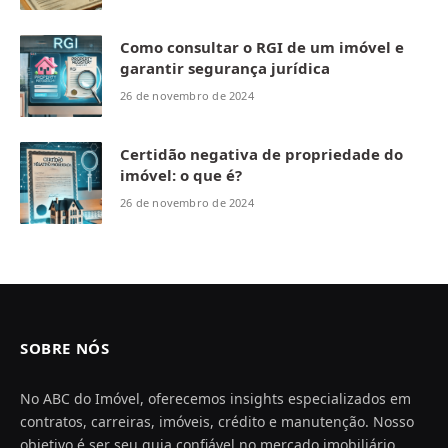
Como consultar o RGI de um imóvel e
garantir segurança jurídica
26 de novembro de 2024
Certidão negativa de propriedade do
imóvel: o que é?
26 de novembro de 2024
SOBRE NÓS
No ABC do Imóvel, oferecemos insights especializados em
contratos, carreiras, imóveis, crédito e manutenção. Nosso
objetivo é ser seu guia confiável no mercado imobiliário,