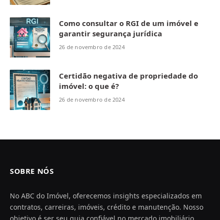
Como consultar o RGI de um imóvel e
garantir segurança jurídica
26 de novembro de 2024
Certidão negativa de propriedade do
imóvel: o que é?
26 de novembro de 2024
SOBRE NÓS
No ABC do Imóvel, oferecemos insights especializados em
contratos, carreiras, imóveis, crédito e manutenção. Nosso
objetivo é ser seu guia confiável no mercado imobiliário,