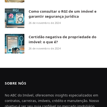
Como consultar o RGI de um imóvel e
garantir segurança jurídica
26 de novembro de 2024
Certidão negativa de propriedade do
imóvel: o que é?
26 de novembro de 2024
SOBRE NÓS
No ABC do Imóvel, oferecemos insights especializados em
contratos, carreiras, imóveis, crédito e manutenção. Nosso
objetivo é ser seu guia confiável no mercado imobiliário,