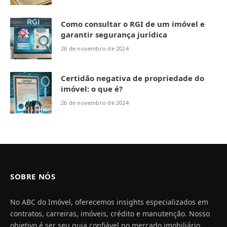
Como consultar o RGI de um imóvel e
garantir segurança jurídica
26 de novembro de 2024
Certidão negativa de propriedade do
imóvel: o que é?
26 de novembro de 2024
SOBRE NÓS
No ABC do Imóvel, oferecemos insights especializados em
contratos, carreiras, imóveis, crédito e manutenção. Nosso
objetivo é ser seu guia confiável no mercado imobiliário,