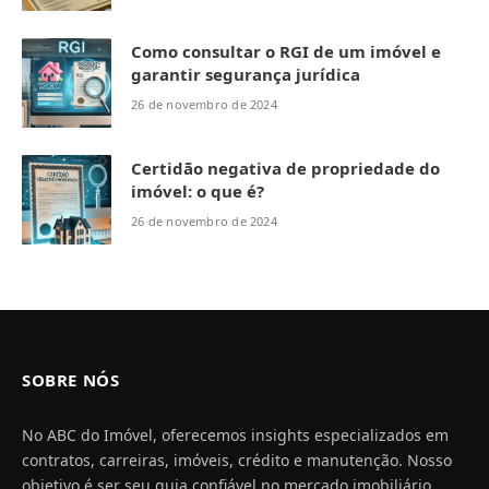
Como consultar o RGI de um imóvel e
garantir segurança jurídica
26 de novembro de 2024
Certidão negativa de propriedade do
imóvel: o que é?
26 de novembro de 2024
SOBRE NÓS
No ABC do Imóvel, oferecemos insights especializados em
contratos, carreiras, imóveis, crédito e manutenção. Nosso
objetivo é ser seu guia confiável no mercado imobiliário,