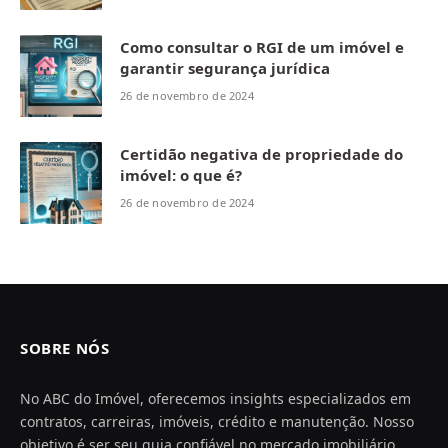
Como consultar o RGI de um imóvel e
garantir segurança jurídica
26 de novembro de 2024
Certidão negativa de propriedade do
imóvel: o que é?
26 de novembro de 2024
SOBRE NÓS
No ABC do Imóvel, oferecemos insights especializados em
contratos, carreiras, imóveis, crédito e manutenção. Nosso
objetivo é ser seu guia confiável no mercado imobiliário,