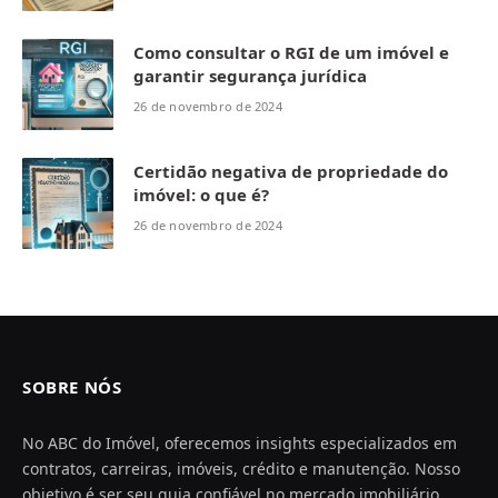
Como consultar o RGI de um imóvel e
garantir segurança jurídica
26 de novembro de 2024
Certidão negativa de propriedade do
imóvel: o que é?
26 de novembro de 2024
SOBRE NÓS
No ABC do Imóvel, oferecemos insights especializados em
contratos, carreiras, imóveis, crédito e manutenção. Nosso
objetivo é ser seu guia confiável no mercado imobiliário,