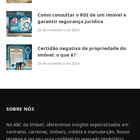
Como consultar o RGI de um imóvel e
garantir segurança jurídica
26 de novembro de 2024
Certidão negativa de propriedade do
imóvel: o que é?
26 de novembro de 2024
SOBRE NÓS
No ABC do Imóvel, oferecemos insights especializados em
contratos, carreiras, imóveis, crédito e manutenção. Nosso
objetivo é ser seu guia confiável no mercado imobiliário,